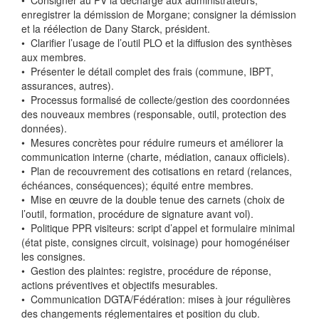
•⁠ ⁠Consigner au PV la décharge aux administrateurs;
enregistrer la démission de Morgane; consigner la démission
et la réélection de Dany Starck, président.
•⁠ ⁠Clarifier l’usage de l’outil PLO et la diffusion des synthèses
aux membres.
•⁠ ⁠Présenter le détail complet des frais (commune, IBPT,
assurances, autres).
•⁠ ⁠Processus formalisé de collecte/gestion des coordonnées
des nouveaux membres (responsable, outil, protection des
données).
•⁠ ⁠Mesures concrètes pour réduire rumeurs et améliorer la
communication interne (charte, médiation, canaux officiels).
•⁠ ⁠Plan de recouvrement des cotisations en retard (relances,
échéances, conséquences); équité entre membres.
•⁠ ⁠Mise en œuvre de la double tenue des carnets (choix de
l’outil, formation, procédure de signature avant vol).
•⁠ ⁠Politique PPR visiteurs: script d’appel et formulaire minimal
(état piste, consignes circuit, voisinage) pour homogénéiser
les consignes.
•⁠ ⁠Gestion des plaintes: registre, procédure de réponse,
actions préventives et objectifs mesurables.
•⁠ ⁠Communication DGTA/Fédération: mises à jour régulières
des changements réglementaires et position du club.