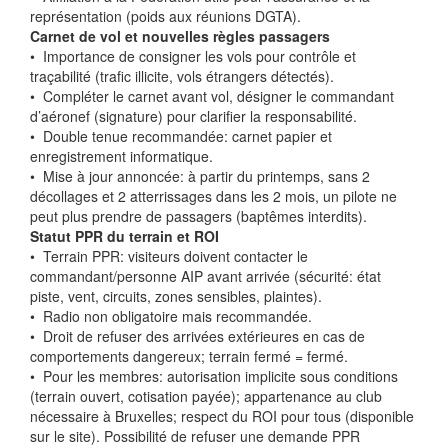
représentation (poids aux réunions DGTA).
Carnet de vol et nouvelles règles passagers
•⁠ ⁠Importance de consigner les vols pour contrôle et
traçabilité (trafic illicite, vols étrangers détectés).
•⁠ ⁠Compléter le carnet avant vol, désigner le commandant
d’aéronef (signature) pour clarifier la responsabilité.
•⁠ ⁠Double tenue recommandée: carnet papier et
enregistrement informatique.
•⁠ ⁠Mise à jour annoncée: à partir du printemps, sans 2
décollages et 2 atterrissages dans les 2 mois, un pilote ne
peut plus prendre de passagers (baptêmes interdits).
Statut PPR du terrain et ROI
•⁠ ⁠Terrain PPR: visiteurs doivent contacter le
commandant/personne AIP avant arrivée (sécurité: état
piste, vent, circuits, zones sensibles, plaintes).
•⁠ ⁠Radio non obligatoire mais recommandée.
•⁠ ⁠Droit de refuser des arrivées extérieures en cas de
comportements dangereux; terrain fermé = fermé.
•⁠ ⁠Pour les membres: autorisation implicite sous conditions
(terrain ouvert, cotisation payée); appartenance au club
nécessaire à Bruxelles; respect du ROI pour tous (disponible
sur le site). Possibilité de refuser une demande PPR