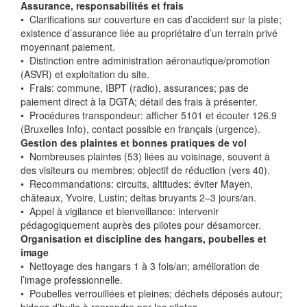
Assurance, responsabilités et frais
•⁠ ⁠Clarifications sur couverture en cas d’accident sur la piste;
existence d’assurance liée au propriétaire d’un terrain privé
moyennant paiement.
•⁠ ⁠Distinction entre administration aéronautique/promotion
(ASVR) et exploitation du site.
•⁠ ⁠Frais: commune, IBPT (radio), assurances; pas de
paiement direct à la DGTA; détail des frais à présenter.
•⁠ ⁠Procédures transpondeur: afficher 5101 et écouter 126.9
(Bruxelles Info), contact possible en français (urgence).
Gestion des plaintes et bonnes pratiques de vol
•⁠ ⁠Nombreuses plaintes (53) liées au voisinage, souvent à
des visiteurs ou membres; objectif de réduction (vers 40).
•⁠ ⁠Recommandations: circuits, altitudes; éviter Mayen,
châteaux, Yvoire, Lustin; deltas bruyants 2–3 jours/an.
•⁠ ⁠Appel à vigilance et bienveillance: intervenir
pédagogiquement auprès des pilotes pour désamorcer.
Organisation et discipline des hangars, poubelles et
image
•⁠ ⁠Nettoyage des hangars 1 à 3 fois/an; amélioration de
l’image professionnelle.
•⁠ ⁠Poubelles verrouillées et pleines; déchets déposés autour;