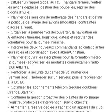
•⁠ ⁠Diffuser un rappel global au ROI (hangars fermés, rentrer
les avions déplacés, gestion des poubelles, reprise des
bidons d’huile).
•⁠ ⁠Planifier des sessions de nettoyage des hangars et définir
la politique de lavage des avions (modalités, contraintes
d’accès à l’eau).
•⁠ ⁠Organiser la journée “vol découverte”, la navigation en
Allemagne (itinéraire, logistique, dates) et recruter des
volontaires pour la journée Porsche.
•⁠ ⁠Intégrer les deux nouveaux commandants adjoints; clarifier
leurs rôles et coordination avec Fabien/Christian.
•⁠ ⁠Planifier et ouvrir les inscriptions pour la formation météo
(2 journées) et préciser les modalités cours/examen radio
(DGTA/IBPT).
•⁠ ⁠Renforcer la sécurité du carnet de vol numérique
(verrouillage), l’héberger sur un serveur, puis le représenter
à la DGTA.
•⁠ ⁠Optimiser les abonnements télécom (réduire doublons
Orange/Starlink).
•⁠ ⁠Continuer la gestion proactive des plaintes du voisinage
(registre, protocoles d’intervention, suivi d’objectifs).
•⁠ ⁠Alimenter la réserve dédiée à l’achat d’un appareil du club.