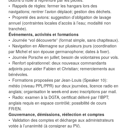
bidons d’huile à reprendre par les pilotes.
•⁠ ⁠Rappels de règles: fermer les hangars lors des
navigations; rentrer l’avion déplacé; gestion des déchets.
•⁠ ⁠Propreté des avions: suggestion d’obligation de lavage
annuel (contraintes locales d’accès à l’eau; modalité non
tranchée).
Événements, activités et formations
•⁠ ⁠Journée “vol découverte” (format simple, sans chapiteaux).
•⁠ ⁠Navigation en Allemagne sur plusieurs jours (coordination
par Michel et son épouse germanophone; dates à fixer).
•⁠ ⁠Journée Porsche en juillet; besoin de volontaires pour vols.
•⁠ ⁠Renfort opérationnel: deux nouveaux commandants
adjoints pour aider Fabien et Christian; remerciements aux
bénévoles.
•⁠ ⁠Formations proposées par Jean-Louis (Speaker 10):
météo (niveau PPL/PPR) sur deux journées, licence radio en
anglais; organisation le week-end avec inscriptions par mail.
•⁠ ⁠Radio: examen à la DGTA, certificat délivré par l’IBPT;
anglais requis en espace contrôlé; possibilité de cours
FR/EN.
Gouvernance, démissions, réélection et comptes
•⁠ ⁠Validation des comptes et décharge aux administrateurs
votée à l’unanimité (à consigner au PV).