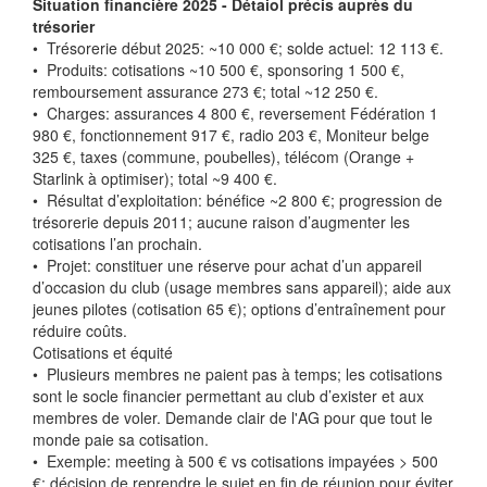
Situation financière 2025 - Détaiol précis auprès du
trésorier
•⁠ ⁠Trésorerie début 2025: ~10 000 €; solde actuel: 12 113 €.
•⁠ ⁠Produits: cotisations ~10 500 €, sponsoring 1 500 €,
remboursement assurance 273 €; total ~12 250 €.
•⁠ ⁠Charges: assurances 4 800 €, reversement Fédération 1
980 €, fonctionnement 917 €, radio 203 €, Moniteur belge
325 €, taxes (commune, poubelles), télécom (Orange +
Starlink à optimiser); total ~9 400 €.
•⁠ ⁠Résultat d’exploitation: bénéfice ~2 800 €; progression de
trésorerie depuis 2011; aucune raison d’augmenter les
cotisations l’an prochain.
•⁠ ⁠Projet: constituer une réserve pour achat d’un appareil
d’occasion du club (usage membres sans appareil); aide aux
jeunes pilotes (cotisation 65 €); options d’entraînement pour
réduire coûts.
Cotisations et équité
•⁠ ⁠Plusieurs membres ne paient pas à temps; les cotisations
sont le socle financier permettant au club d’exister et aux
membres de voler. Demande clair de l'AG pour que tout le
monde paie sa cotisation.
•⁠ ⁠Exemple: meeting à 500 € vs cotisations impayées > 500
€; décision de reprendre le sujet en fin de réunion pour éviter