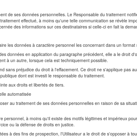
raitement de ses données personnelles. Le Responsable du traitement not
traitement effectué, à moins qu'une telle communication se révèle impo
ernée des informations sur ces destinataires si celle-ci en fait la dema
étaire les données à caractère personnel les concernant dans un format 
té des données en application du paragraphe précédent, elle a le droit 
nt à un autre, lorsque cela est techniquement possible.
end sans préjudice du droit à l'effacement. Ce droit ne s'applique pas a
é publique dont est investi le responsable du traitement.
nte aux droits et libertés de tiers.
uelle automatisée
poser au traitement de ses données personnelles en raison de sa situat
 personnel, à moins qu'il existe des motifs légitimes et impérieux pour l
ercice ou la défense de droits en justice.
ées à des fins de prospection, l'Utilisateur a le droit de s'opposer à 