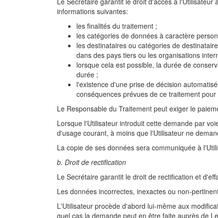
Le Secrétaire garantit le droit d'accès à l'Utilisateu
informations suivantes:
les finalités du traitement ;
les catégories de données à caractère person
les destinataires ou catégories de destinatair
dans des pays tiers ou les organisations intern
lorsque cela est possible, la durée de conserv
durée ;
l'existence d'une prise de décision automatisé
conséquences prévues de ce traitement pour
Le Responsable du Traitement peut exiger le paiemen
Lorsque l'Utilisateur introduit cette demande par voi
d'usage courant, à moins que l'Utilisateur ne demand
La copie de ses données sera communiquée à l'Utili
b. Droit de rectification
Le Secrétaire garantit le droit de rectification et d'
Les données incorrectes, inexactes ou non-pertinen
L'Utilisateur procède d'abord lui-même aux modifica
quel cas la demande peut en être faite auprès de Le