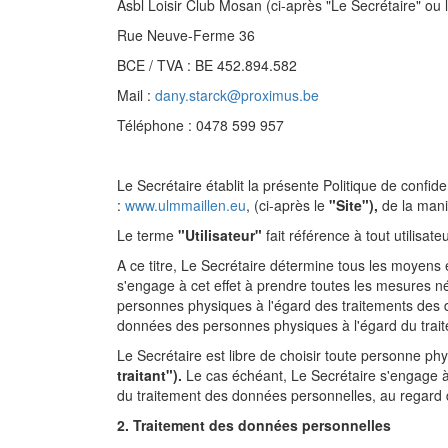
Asbl Loisir Club Mosan (ci-après "Le Secrétaire" ou
Rue Neuve-Ferme 36
BCE / TVA : BE 452.894.582
Mail :
dany.starck@proximus.be
Téléphone : 0478 599 957
Le Secrétaire établit la présente Politique de confide
:
www.ulmmaillen.eu
, (ci-après le
"Site"),
de la mani
Le terme
"Utilisateur"
fait référence à tout utilisa
A ce titre, Le Secrétaire détermine tous les moyens e
s'engage à cet effet à prendre toutes les mesures né
personnes physiques à l'égard des traitements des 
données des personnes physiques à l'égard du traite
Le Secrétaire est libre de choisir toute personne p
traitant").
Le cas échéant, Le Secrétaire s'engage à 
du traitement des données personnelles, au regard 
2. Traitement des données personnelles