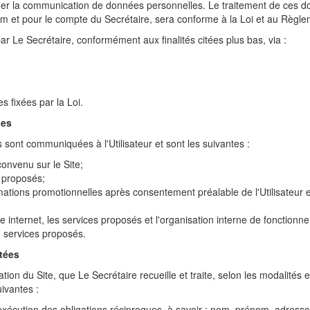
traîner la communication de données personnelles. Le traitement de ces
nom et pour le compte du Secrétaire, sera conforme à la Loi et au Règl
r Le Secrétaire, conformément aux finalités citées plus bas, via :
s fixées par la Loi.
les
 sont communiquées à l'Utilisateur et sont les suivantes :
onvenu sur le Site;
s proposés;
rmations promotionnelles après consentement préalable de l'Utilisateur 
ite internet, les services proposés et l'organisation interne de fonctionn
ou services proposés.
itées
ilisation du Site, que Le Secrétaire recueille et traite, selon les modalité
uivantes :
écution des obligations réciproques, à savoir : nom, prénom, adresse 