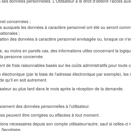
r à ses données personnelles. L'Utilisateur a le droit d'obtenir l'accès 
nel concernées ;
es auxquels les données à caractère personnel ont été ou seront communi
ationales ;
ation des données à caractère personnel envisagée ou, lorsque ce n'est 
e, au moins en pareils cas, des informations utiles concernant la logiqu
 la personne concernée.
t de frais raisonnables basés sur les coûts administratifs pour toute 
e électronique (par le biais de l'adresse électronique par exemple), le
e qu'il en soit autrement.
sateur au plus tard dans le mois après la réception de la demande.
effacement des données personnelles à l'utilisateur.
tes peuvent être corrigées ou effacées à tout moment.
tions nécessaires depuis son compte utilisateur/autre, sauf si celles-
 Secrétaire.