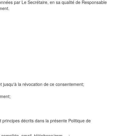
 données par Le Secrétaire, en sa qualité de Responsable
ement.
et jusqu'à la révocation de ce consentement;
ement;
s et principes décrits dans la présente Politique de
complète, email, téléphone/gsm,... ;