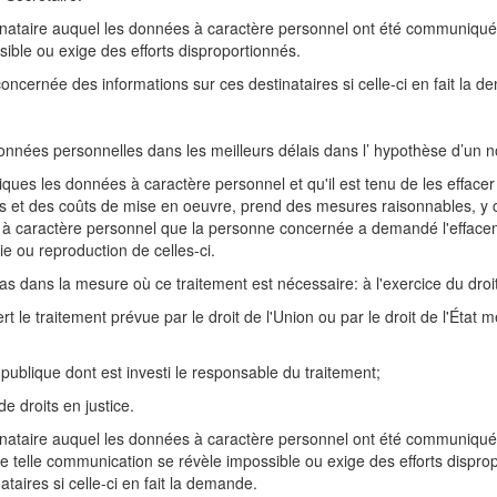
inataire auquel les données à caractère personnel ont été communiquée
ible ou exige des efforts disproportionnés.
oncernée des informations sur ces destinataires si celle-ci en fait la 
s données personnelles dans les meilleurs délais dans l’ hypothèse d’un
ques les données à caractère personnel et qu'il est tenu de les effac
s et des coûts de mise en oeuvre, prend des mesures raisonnables, y c
s à caractère personnel que la personne concernée a demandé l'effacem
e ou reproduction de celles-ci.
dans la mesure où ce traitement est nécessaire: à l'exercice du droit à
ert le traitement prévue par le droit de l'Union ou par le droit de l'Éta
é publique dont est investi le responsable du traitement;
de droits en justice.
inataire auquel les données à caractère personnel ont été communiqu
ne telle communication se révèle impossible ou exige des efforts dispro
aires si celle-ci en fait la demande.