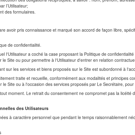
 l’Utilisateur;
nt des formulaires.
déclare avoir pris connaissance et marqué son accord de façon libre, spé
que de confidentialité.
el l'Utilisateur a coché la case proposant la Politique de confidentiali
 le Site ou pour permettre à l'Utilisateur d'entrer en relation contractu
ant sur les services et biens proposés sur le Site est subordonné à l'accep
itement traite et recueille, conformément aux modalités et principes com
e Site ou à l'occasion des services proposés par Le Secrétaire, pour le
t à tout moment. Le retrait du consentement ne compromet pas la licéité
nelles des Utilisateurs
ées à caractère personnel que pendant le temps raisonnablement néces
s